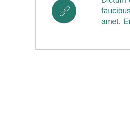
Dictum 
8
faucibus
amet. En