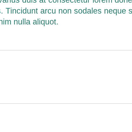
varius duis at consectetur lorem don
. Tincidunt arcu non sodales neque s
im nulla aliquot.