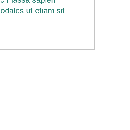
ec massa sapien
odales ut etiam sit