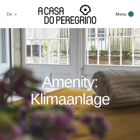
De
Menu
Amenity:
Klimaanlage