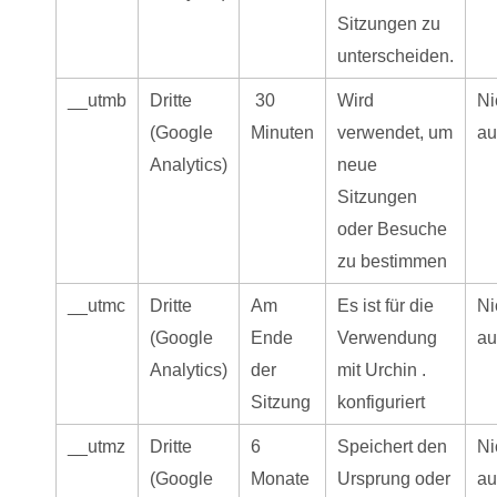
Sitzungen zu
unterscheiden.
__utmb
Dritte
30
Wird
Ni
(Google
Minuten
verwendet, um
a
Analytics)
neue
Sitzungen
oder Besuche
zu bestimmen
__utmc
Dritte
Am
Es ist für die
Ni
(Google
Ende
Verwendung
a
Analytics)
der
mit Urchin .
Sitzung
konfiguriert
__utmz
Dritte
6
Speichert den
Ni
(Google
Monate
Ursprung oder
a