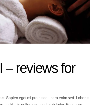
 – reviews for
lisis. Sapien eget mi proin sed libero enim sed. Lobortis
uam. Mattis pellentesque id nibh tortor. Eget nunc