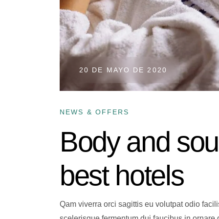
20 DE MAYO DE 2020
NEWS & OFFERS
Body and soul
best hotels
Qam viverra orci sagittis eu volutpat odio faci
scelerisque fermentum dui faucibus in ornare q