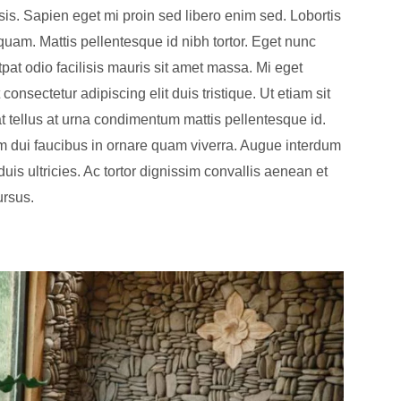
lisis. Sapien eget mi proin sed libero enim sed. Lobortis
uam. Mattis pellentesque id nibh tortor. Eget nunc
tpat odio facilisis mauris sit amet massa. Mi eget
onsectetur adipiscing elit duis tristique. Ut etiam sit
at tellus at urna condimentum mattis pellentesque id.
um dui faucibus in ornare quam viverra. Augue interdum
is ultricies. Ac tortor dignissim convallis aenean et
ursus.