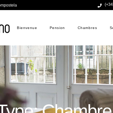
(+34
Compostela
Bienvenue
Pension
Chambres
S
ype: Chambre