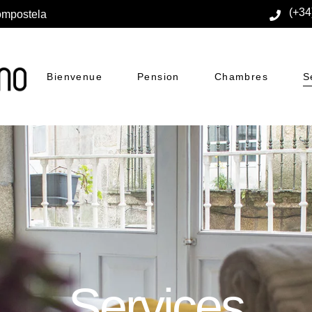
(+34
Compostela
Bienvenue
Pension
Chambres
S
Services